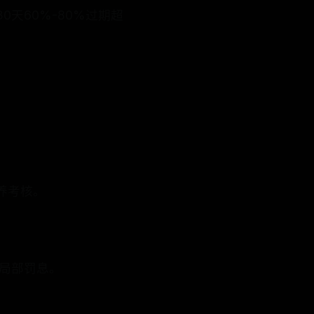
0天60%-80%过期超
养考核。
免局部罚息。