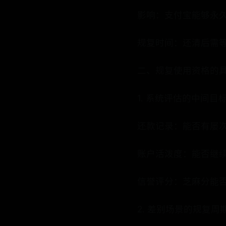
影响：支付宝能够永
规复时间：还清后需等
二、规复使用资格的
1. 系统评估的中间目
还款记录：能否有屡
账户活泼度：能否继
信誉评分：芝麻分能否
2. 差别场景的规复周