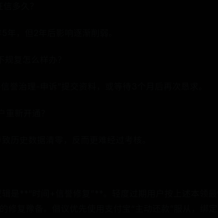
征信多久？
5年，但2年后影响逐渐削弱。
不规复怎么样办？
-信誉治理-申诉”提交资料，或等待3个月后再次恳求。
户重新开通？
导致历史数据清零，反而更难经过考核。
辑是**“时间+信誉修复”**。轻度过期用户按上述本领
月的修复豫备。倡议优先使用支付宝“主动还款”服从，绑