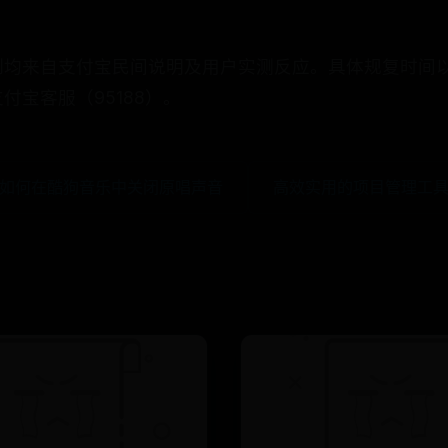
例均来自支付宝民间说明及用户实测反应。具体规复时间
付宝客服（95188）。
 如何在酷狗音乐中关闭原唱声音
高效实用的项目管理工具