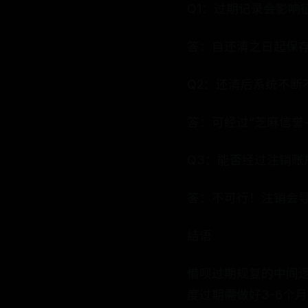
Q1：过期记录会影响
答：自还清之日起保存
Q2：还清后系统不断
答：可经过“芝麻信誉
Q3：能否经过注销账
答：不可行！注销会
结语
借呗过期规复的中间逻
度过期需做好3-6个