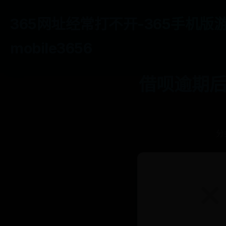
365网址经常打不开-365手机版
mobile3656
借呗逾期后
分