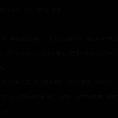
响规复难度：3个关键时间节点
守约）
短信、电话提醒还款，凡是不会上报征信，但会解冻借呗
，系统能够在1-3天内主动解冻，局部信誉杰出的用户
度守约）
，发生不良记录，账户服从受限（如无法提现、转账）。
待1-2个月的系统评估周期，若期间保持杰出信誉，最快
度守约）