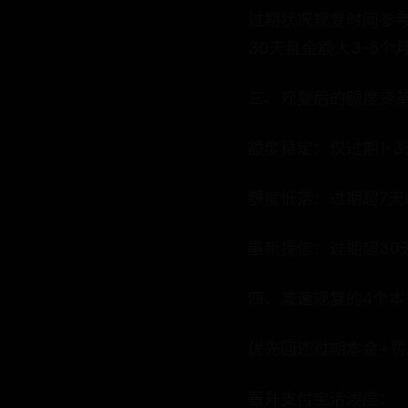
过期状况规复时间参考乐
30天且金额大3-6个
三、规复后的额度变
额度稳定：仅过期1-
额度低落：过期超7天
重新授信：过期超3
四、减速规复的4个本
优先回还过期本金+罚
晋升支付宝活泼度：