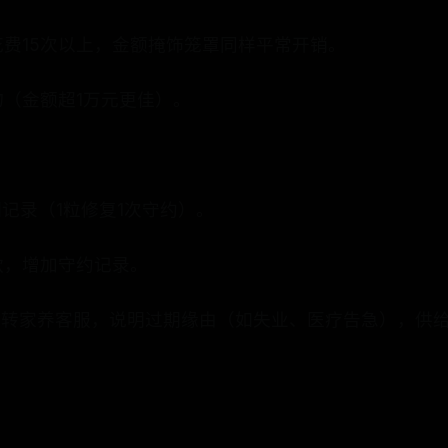
费15次以上，金额掩饰笼罩同样平常开销。
（金额超1万元更佳）。
期记录（1粒修复1次守约）。
款，增加守约记录。
88转家养客服，说明过期缘由（如失业、医疗告急），供