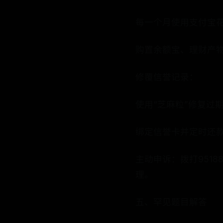
每一个月使用支付宝花
购置余额宝、理财产物
修覆信誉记录：
使用“芝麻粒”修复过
绑定信誉卡并定时还
主动申诉：拨打951
理。
五、罕见题目解答