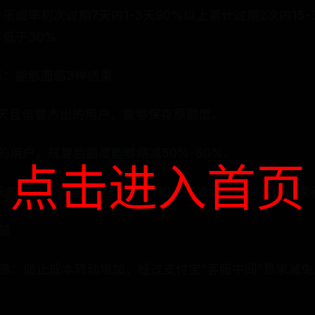
成率初次过期7天内1-3天90%以上累计过期2次内15-3
月低于30%
革：能够面临3种结果
3天且信誉杰出的用户，能够保存原额度。
的用户，规复后额度能够缩减50%-80%。
点击进入首页
0天的用户，需重新提交资料（如工资流水、社保）停止家
领
息：防止成本转动增加，经过支付宝“客服中间”恳求减