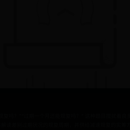
规复吗？”“过期一个月还能规复吗？” 这种题目搅扰着
体解读差别过期状况的规复周期，并供给减速规复的实筹