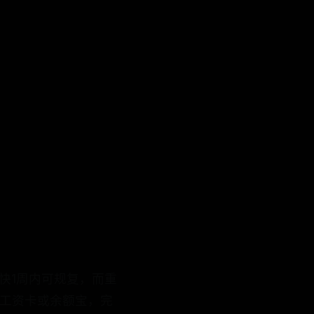
最快1周内可规复，而重
定工资卡或余额宝，完