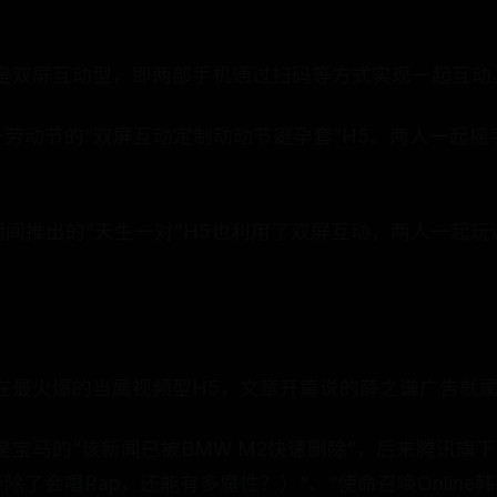
类是双屏互动型，即两部手机通过扫码等方式实现一起互动
劳动节的“双屏互动定制动动节避孕套”H5。两人一起摇
春节期间推出的“天生一对”H5也利用了双屏互动，两人一起
在最火爆的当属视频型H5，文章开篇说的薛之谦广告就
是宝马的“该新闻已被BMW M2快速删除”，后来腾讯旗
了会唱Rap，还能有多魔性？）”、“使命召唤Online韩