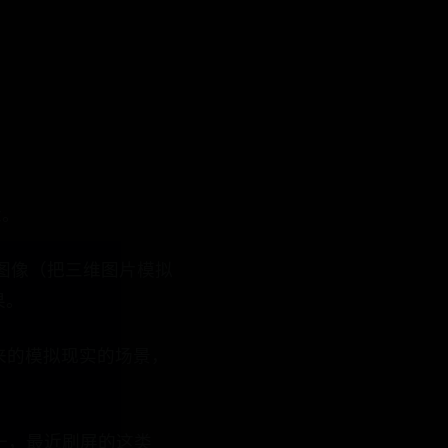
念。
图像（把三维图片模拟
果。
来的模拟现实的场景，
之一，最近刷屏的这类