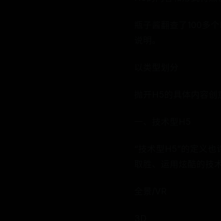
瓶子酱翻查了100多
说明。
以类型划分
抛开H5的具体内容创
一、技术型H5
“技术型H5”的定义
取胜、运用炫酷的技术
全景/VR
3D