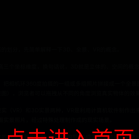
的划分，先简单解释一下3D、全景、VR的概念。
高三个坐标维度，换句话说，3D就是立体的、空间的概
，把相机环360度拍摄的一组或多组照片拼接成一个全景
果图），浏览者可以拖拽从不同的角度浏览真实物体的效
实（VR）和3D实景两种，VR是利用计算机软件制作出
拍摄实景照片，经过特殊处理制作成的现实场景。
技术的日渐成熟和发展，全景/VR型H5成为行业流行趋势