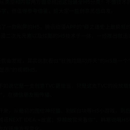
，我从类型和内容两方面总结出这份最全H5分类！不懂技
科学，但值得参考借鉴，给大家一些创意灵感启发。
了一款刷屏的H5，腾讯动漫APP的“薛之谦史上最疯狂的
动漫二次元元素以及炫酷的H5技术于一体，一经推出就迅
就会发现，其实这款看似“狂拽炫酷叼炸天”的H5是一个
显示”的视频H5。
不如说它是一支创意TVC更恰当，只是这支TVC的投放
上”，在微信朋友圈传播。
开来，从最初的围住神经猫、别踩白块等H5小游戏，到
讯NEXT IDEA ×故宫：穿越故宫来看你”、韩寒说唱
也在逐步发现变化。