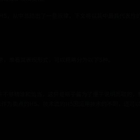
个H5，从中总结出了一些规律，下文将以其中最具代表性
意，单看其表现形式，可以粗略分为以下5种。
也许不够精准和恰当，这只是瓶子酱为了便于说明而取的，
作为卖点的H5。技术流的H5因运用技术的不同，还可