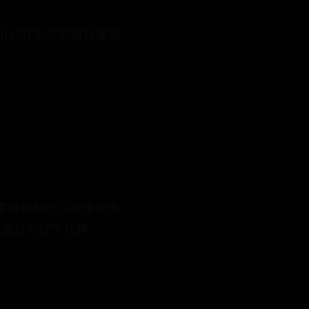
的H5作为示例进行简单
意思是那些以技术优势
以细分为以下几种。