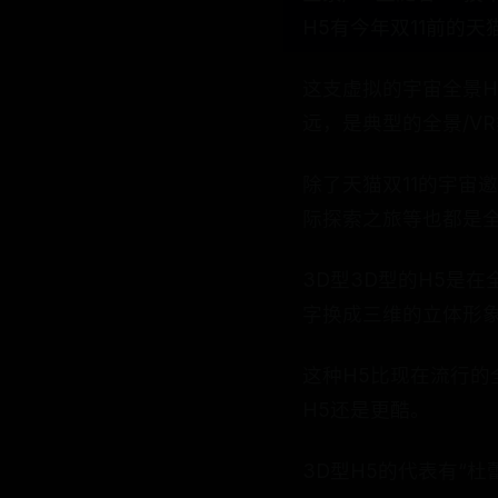
H5有今年双11前的天
这支虚拟的宇宙全景
远，是典型的全景/VR
除了天猫双11的宇宙
际探索之旅等也都是全
3D型3D型的H5是
字换成三维的立体形象
这种H5比现在流行的
H5还是更酷。
3D型H5的代表有“杜