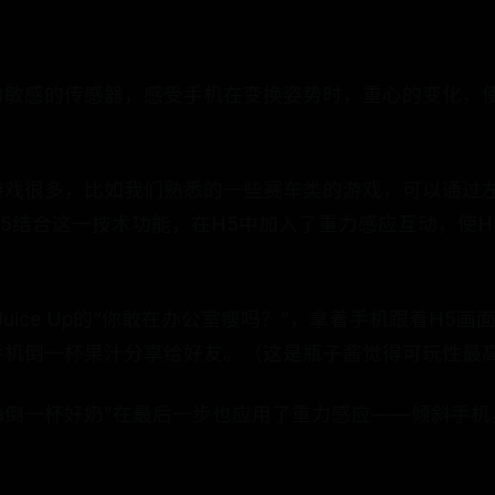
力敏感的传感器，感受手机在变换姿势时，重心的变化，
游戏很多，比如我们熟悉的一些赛车类的游戏，可以通过
5结合这一技术功能，在H5中加入了重力感应互动，使H
uice Up的“你敢在办公室瘦吗？”，拿着手机跟着H5
手机倒一杯果汁分享给好友。（这是瓶子酱觉得可玩性最高
Ta倒一杯好奶”在最后一步也应用了重力感应——倾斜手机