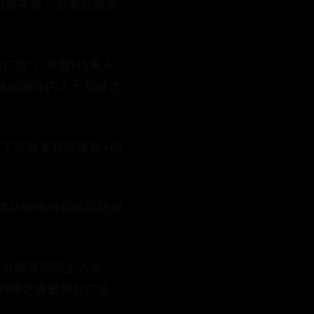
术的瓶子酱，分类依据全
广告”，这款H5集人
速刷爆业内人士及薛之
“下拉触发视频播放+隐
载体从传统的视频网站渠
后来刷屏的陌生人来
H5和薛之谦最疯狂广告，