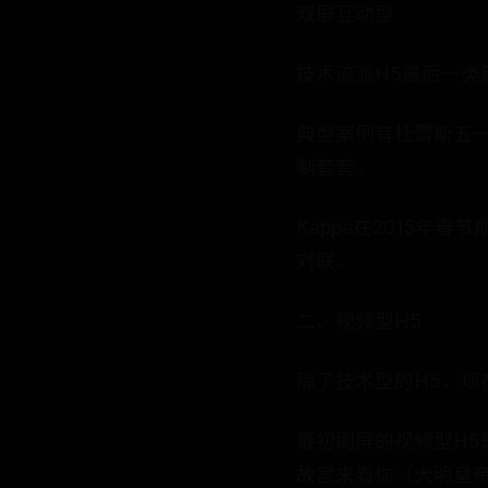
双屏互动型
技术流派H5最后一
典型案例有杜蕾斯五一
制套套。
Kappa在2015年
对联。
二、视频型H5
除了技术型的H5，现
最初刷屏的视频型H5
故宫来看你（大明皇帝除