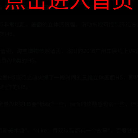
点击进入首页
猫“穿越宇宙的邀请函”。
H5非常炫酷，画面的立体感很强，滑动拖拽可控制环视方
类H5。
邀请函，淘宝造物节邀请函、本田的2016广州车展线上V
景/VR类的H5。
在全景H5流行之前火爆了一段时间的三维立体画面H5，即
制作的H5。
全景/VR类H5要“低级”一些，画面的炫酷感也弱一些，
蕾斯美术馆”、“Nike：每双球鞋都有一个故事”、百度钱