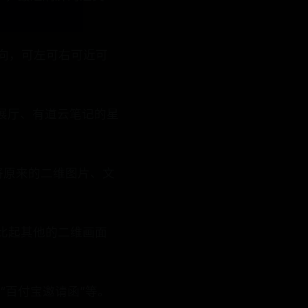
向，可左可右可近可
R展厅、有道云笔记的星
将原来的二维图片、文
但比起其他的二维画面
包“百付宝邀请函”等。