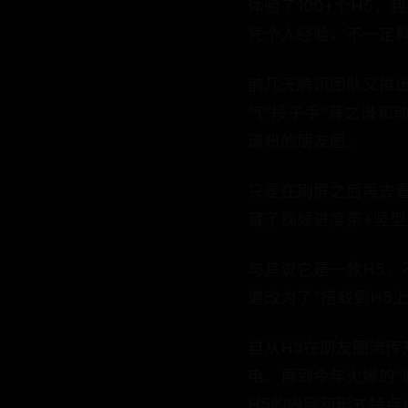
体验了100+个H5
凭个人经验，不一定
前几天腾讯团队又推出
气“段子手”薛之谦和
谦粉的朋友圈。
只是在刷屏之后再去看
藏了视频进度条+竖型
与其说它是一款H5，
道改为了“搭载到H5
自从H5在朋友圈流传
电、再到今年火爆的“腾
H5的内容和形式特点