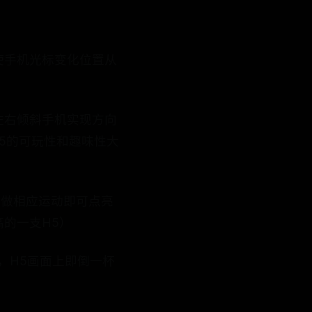
使手机光标变化位置从
左右倾斜手机实现方向
5的可玩性和趣味性大
画面做相应运动即可点亮
的一支H5）
，H5画面上即倒一杯