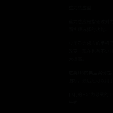
重力感应型
重力感应是指通过对
而实现选择的功能。
应用重力感应的手机
改变。现在也有不少H
大提高。
这类H5的典型案例是J
图标，最后还可以用
伊利的H5“为最爱的
牛奶。