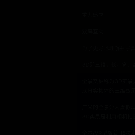
重力感应
双屏互动
为了更好地理解瓶子酱
3D即三维，长、宽、
全景又被称为3D实景
成真实物体的三维效
广义的全景分为虚拟现
3D实景是利用相机
全景/VR型随着H5