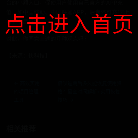
台的小额入口，促使用户使用自己官方的APP充
值，如中国移动、中国联通APP，后者还可充1元且
点击进入首页
常有专属折扣。
对此，你同意上述的几种观点吗？
【来源：快科技】
← 高效实用
借呗逾期后多久能恢复使用资
的项目管理
格？最全时间解析+实用恢复
工具
技巧 →
相关推荐