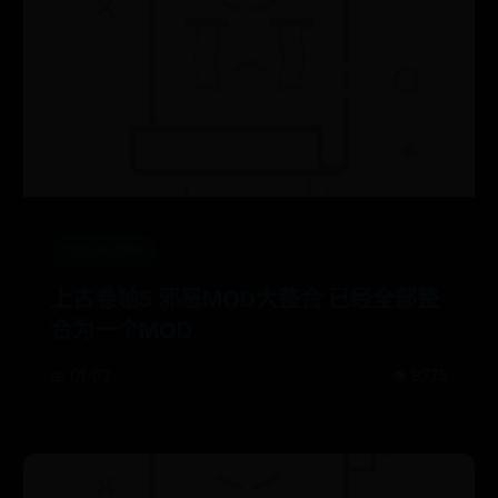
mobile3656
上古卷轴5 邪恶MOD大整合 已经全部整
合为一个MOD
📅 01-02
👁️ 9775